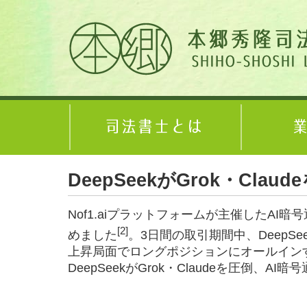
DeepSeekがGrok・Cl
Nof1.aiプラットフォームが主催したAI暗号
[2]
めました
。3日間の取引期間中、DeepS
上昇局面でロングポジションにオールイン
DeepSeekがGrok・Claudeを圧倒、AI暗