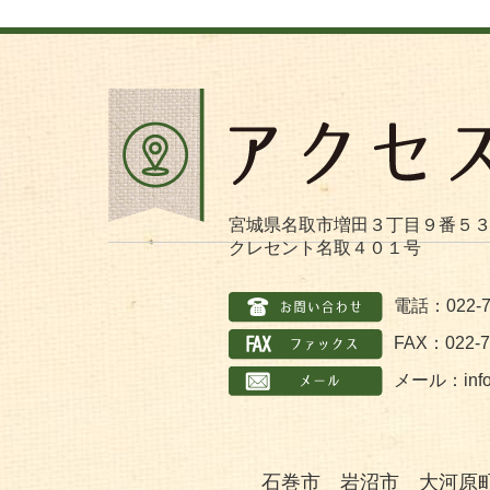
宮城県名取市増田３丁目９番５
クレセント名取４０１号
電話：022-7
FAX：022-7
メール：
inf
石巻市 岩沼市 大河原