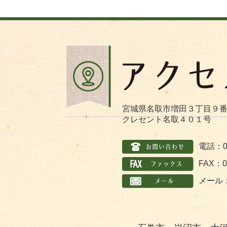
宮城県名取市増田３丁目９
クレセント名取４０１号
電話：02
FAX：02
メール