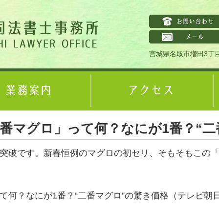
宮城県名取市増田3丁目
番マグロ」って何？なにが1番？“二
を突破です。新春恒例のマグロの初セリ、そもそもこの
？なにが1番？“二番マグロ”の驚き価格（テレビ朝日系（A