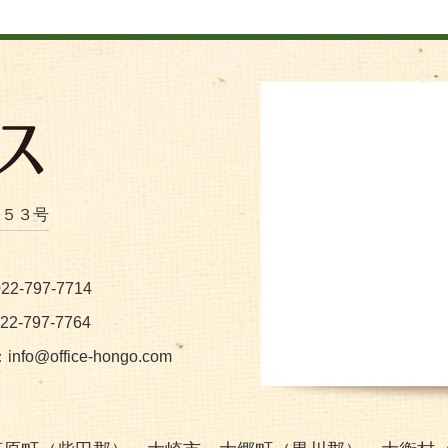
番５３号
2-797-7714
2-797-7764
：
info@office-hongo.com