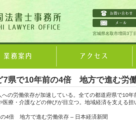
宮城県名取市増田3丁目
7県で10年前の4倍 地方で進む労
人への労働依存が加速している。全ての都道府県で10年
業や医療・介護などの伸びが目立つ。地域経済を支える担
の4倍 地方で進む労働依存 – 日本経済新聞