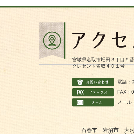
宮城県名取市増田３丁目９
クレセント名取４０１号
電話：02
FAX：02
メール
石巻市 岩沼市 大