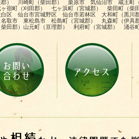
美郡） 川崎町（柴田郡） 栗原市 気仙沼市 蔵王町
七ヶ宿町（刈田郡） 七ヶ浜町（宮城郡） 柴田町（柴
太白区 仙台市宮城野区 仙台市若林区 大和町（黒川
 名取市 東松島市 松島町（宮城郡） 丸森町（伊具
（柴田郡）山元町（亘理郡） 利府町（宮城郡） 涌谷