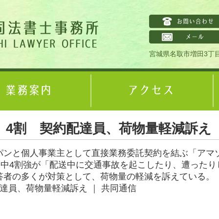
宮城県名取市増田3丁目
」4割 契約配達員、荷物量軽減訴え
パンと個人事業主として直接業務委託契約を結ぶ「アマ
人中4割強が「配送中に交通事故を起こしたり、遭ったり
答者の多くが対策として、荷物量の軽減を訴えている。
達員、荷物量軽減訴え ｜ 共同通信