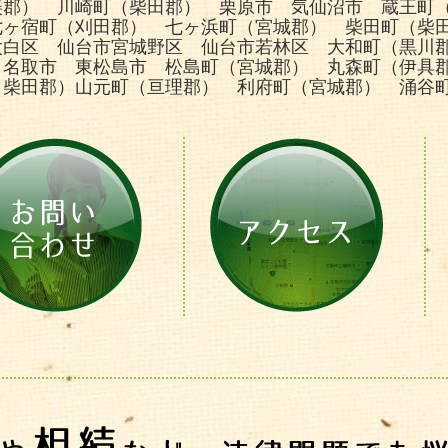
美郡） 川崎町（柴田郡） 栗原市 気仙沼市 蔵王町
七ヶ宿町（刈田郡） 七ヶ浜町（宮城郡） 柴田町（柴
太白区 仙台市宮城野区 仙台市若林区 大和町（黒川
 名取市 東松島市 松島町（宮城郡） 丸森町（伊具
（柴田郡）山元町（亘理郡） 利府町（宮城郡） 涌谷