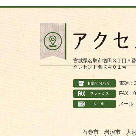
宮城県名取市増田３丁目９
クレセント名取４０１号
電話：02
FAX：02
メール
石巻市 岩沼市 大