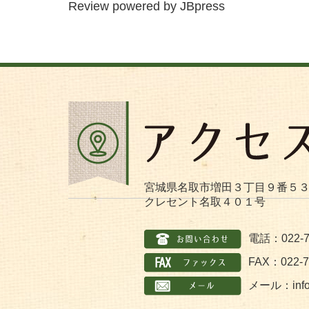
Review powered by JBpress
宮城県名取市増田３丁目９番５
クレセント名取４０１号
電話：022-7
FAX：022-7
メール：
inf